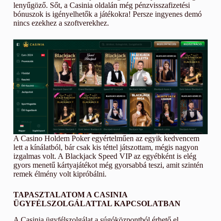
lenyűgöző. Sőt, a Casinia oldalán még pénzvisszafizetési
bónuszok is igényelhetők a játékokra! Persze ingyenes demó
nincs ezekhez a szoftverekhez.
A Casino Holdem Poker egyértelműen az egyik kedvencem
lett a kínálatból, bár csak kis téttel játszottam, mégis nagyon
izgalmas volt. A Blackjack Speed VIP az egyébként is elég
gyors menetű kártyajátékot még gyorsabbá teszi, amit szintén
remek élmény volt kipróbálni.
TAPASZTALATOM A CASINIA
ÜGYFÉLSZOLGÁLATTAL KAPCSOLATBAN
A Casinia ügyfélszolgálat a súgóközpontból érhető el.