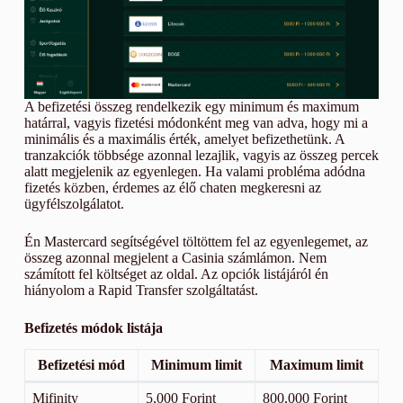
A befizetési összeg rendelkezik egy minimum és maximum
határral, vagyis fizetési módonként meg van adva, hogy mi a
minimális és a maximális érték, amelyet befizethetünk. A
tranzakciók többsége azonnal lezajlik, vagyis az összeg percek
alatt megjelenik az egyenlegen. Ha valami probléma adódna
fizetés közben, érdemes az élő chaten megkeresni az
ügyfélszolgálatot.
Én Mastercard segítségével töltöttem fel az egyenlegemet, az
összeg azonnal megjelent a Casinia számlámon. Nem
számított fel költséget az oldal. Az opciók listájáról én
hiányolom a Rapid Transfer szolgáltatást.
Befizetés módok listája
Befizetési mód
Minimum limit
Maximum limit
Mifinity
5,000 Forint
800,000 Forint