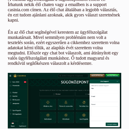
Írhatunk nekik élő chaten vagy a emailben is a support
casinia.com címen. Az élő chat általában a legjobb választás,
én ezt tudom ajánlani azoknak, akik gyors választ szeretnének
kapni.
Én az élő chat segítségével kerestem az ügyfélszolgálat
munkatársait. Mivel semmilyen problémám nem volt a
tesztelés során, ezért egyszerűen a cikkemhez szerettem volna
adatokat kérni tőlük, az alapítás évét szerettem volna
megtudni. Először egy chat bot válaszolt, ami átirányított egy
valós ügyfélszolgálati munkáshoz. Ő tudott magyarul és
rendkívül segítőkészen válaszolt a kérdésemre.