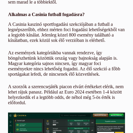
sem marad le a többiektől.
Alkalmas a Casinia futball fogadásra?
A Casinia kaszinó sportfogadási szekciójában a futball a
legnépszerűbb, ehhez mérten foci fogadási lehetőségekből van
a legjobb kínálat. Jelenleg közel 800 esemény található a
kínálatban, ezek közül sok élő verzióban is elérhető.
Az események kategóriákba vannak rendezve, így
böngészhetünk közöttük ország vagy bajnokság alapján is.
Magyar kategória sajnos nincsen, így magyar foci
eseményekre nincs lehetőség fogadni. Az élő szekció a főbb
sportágakat lefedi, de nincsenek élő közvetítések.
A szorzók a szerencsejáték piacon elvárt értékeket elérik, nem
lehet rájuk panasz. Például az Euro 2024 esetében 1-4 között
helyezkedik el a legtöbb odds, de néhol még 5-ös érték is
előfordul.