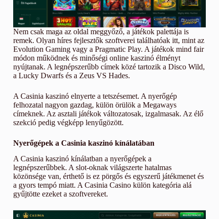
Nem csak maga az oldal meggyőző, a játékok palettája is
remek. Olyan híres fejlesztők szoftverei találhatóak itt, mint az
Evolution Gaming vagy a Pragmatic Play. A játékok mind fair
módon működnek és minőségi online kaszinó élményt
nyújtanak. A legnépszerűbb címek közé tartozik a Disco Wild,
a Lucky Dwarfs és a Zeus VS Hades.
A Casinia kaszinó elnyerte a tetszésemet. A nyerőgép
felhozatal nagyon gazdag, külön örülök a Megaways
címeknek. Az asztali játékok változatosak, izgalmasak. Az élő
szekció pedig végképp lenyűgözött.
Nyerőgépek a Casinia kaszinó kínálatában
A Casinia kaszinó kínálatban a nyerőgépek a
legnépszerűbbek. A slot-oknak világszerte hatalmas
közönsége van, érthető is ez pörgős és egyszerű játékmenet és
a gyors tempó miatt. A Casinia Casino külön kategória alá
gyűjtötte ezeket a szoftvereket.