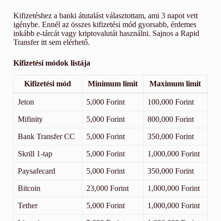
Kifizetéshez a banki átutalást választottam, ami 3 napot vett
igénybe. Ennél az összes kifizetési mód gyorsabb, érdemes
inkább e-tárcát vagy kriptovalutát használni. Sajnos a Rapid
Transfer itt sem elérhető.
Kifizetési módok listája
Kifizetési mód
Minimum limit
Maximum limit
Jeton
5,000 Forint
100,000 Forint
Mifinity
5,000 Forint
800,000 Forint
Bank Transfer CC
5,000 Forint
350,000 Forint
Skrill 1-tap
5,000 Forint
1,000,000 Forint
Paysafecard
5,000 Forint
350,000 Forint
Bitcoin
23,000 Forint
1,000,000 Forint
Tether
5,000 Forint
1,000,000 Forint