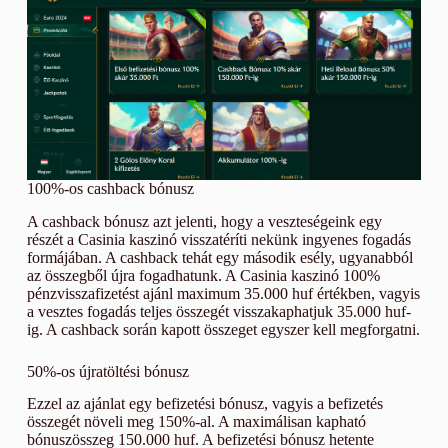
100%-os cashback bónusz
A cashback bónusz azt jelenti, hogy a veszteségeink egy
részét a Casinia kaszinó visszatéríti nekünk ingyenes fogadás
formájában. A cashback tehát egy második esély, ugyanabból
az összegből újra fogadhatunk. A Casinia kaszinó 100%
pénzvisszafizetést ajánl maximum 35.000 huf értékben, vagyis
a vesztes fogadás teljes összegét visszakaphatjuk 35.000 huf-
ig. A cashback során kapott összeget egyszer kell megforgatni.
50%-os újratöltési bónusz
Ezzel az ajánlat egy befizetési bónusz, vagyis a befizetés
összegét növeli meg 150%-al. A maximálisan kapható
bónuszösszeg 150.000 huf. A befizetési bónusz hetente