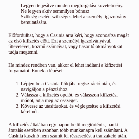
Legyen teljesítve minden megforgatási követelmény.
Ne legyen aktív semmilyen bónusz.
Szükség esetén szükséges lehet a személyi igazolvány
bemutatására.
Előfordulhat, hogy a Casinia arra kéri, hogy azonosítsa magát
az első kifizetés előtt. Ezt a személyi igazolványával,
útlevelével, közmű számlával, vagy hasonló okmányokkal
tudja megtenni.
Ha mindez rendben van, akkor el lehet indítani a kifizetési
folyamatot. Ennek a lépései:
Lépjen be a Casinia fiókjába regisztráció után, és
navigáljon a pénztárhoz.
Válassza a kifizetés opciót, és válasszon kifizetési
módot, adja meg az összeget.
Kövesse az utasításokat, és véglegesítse a kifizetési
kérelmét.
A kifizetés általában egy napon belül megtörténik, banki
átutalás esetében azonban több munkanapra kell számítani. A
Casinia kaszinó nem számít fel részesedést a tranzakció után.