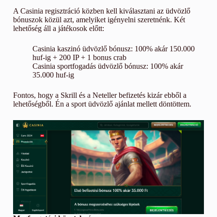
A Casinia regisztráció közben kell kiválasztani az üdvözlő
bónuszok közül azt, amelyiket igényelni szeretnénk. Két
lehetőség áll a játékosok előtt:
Casinia kaszinó üdvözlő bónusz: 100% akár 150.000
huf-ig + 200 IP + 1 bonus crab
Casinia sportfogadás üdvözlő bónusz: 100% akár
35.000 huf-ig
Fontos, hogy a Skrill és a Neteller befizetés kizár ebből a
lehetőségből. Én a sport üdvözlő ajánlat mellett döntöttem.