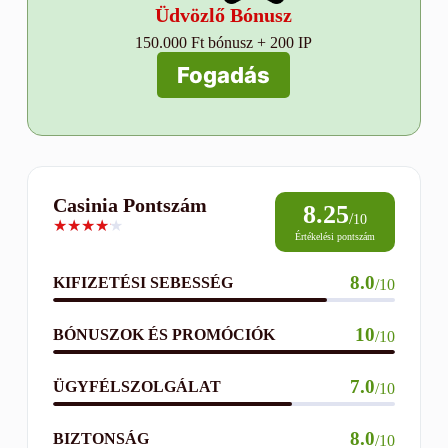
Üdvözlő Bónusz
150.000 Ft bónusz + 200 IP
Fogadás
Casinia Pontszám
8.25
/
10
Értékelési pontszám
8.0
KIFIZETÉSI SEBESSÉG
/
10
8/10
10
BÓNUSZOK ÉS PROMÓCIÓK
/
10
10/10
7.0
ÜGYFÉLSZOLGÁLAT
/
10
7/10
8.0
BIZTONSÁG
/
10
8/10